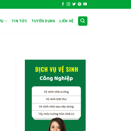
VỤ
TIN TỨC
TUYỂN DỤNG
LIÊN HỆ