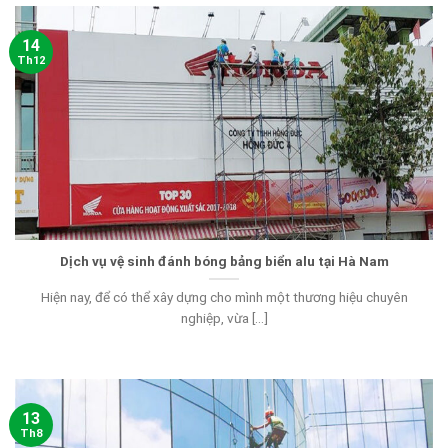
14
Th12
Dịch vụ vệ sinh đánh bóng bảng biển alu tại Hà Nam
Hiện nay, để có thể xây dựng cho mình một thương hiệu chuyên
nghiệp, vừa [...]
13
Th8