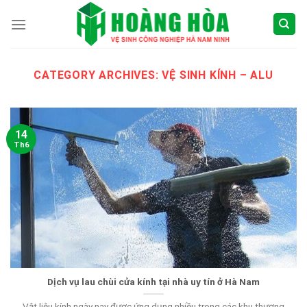
Skip
to
content
CATEGORY ARCHIVES:
VỆ SINH KÍNH – ALU
14
Th6
Dịch vụ lau chùi cửa kính tại nhà uy tín ở Hà Nam
Vật liệu kính ngày nay được ứng dụng nhiều trong các khu thương