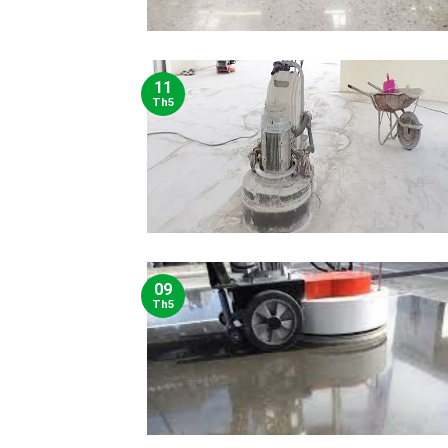
11
Th5
09
Th5