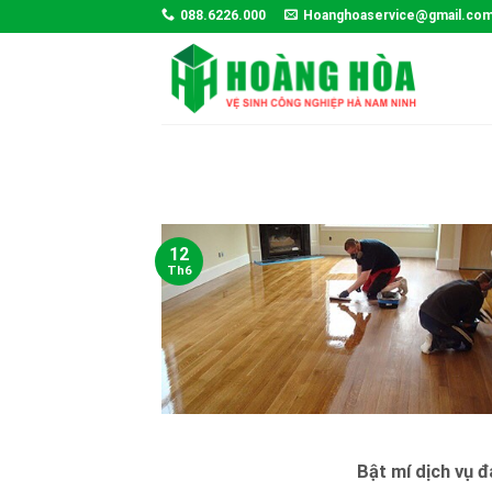
Skip
088.6226.000
Hoanghoaservice@gmail.co
to
content
12
Th6
Bật mí dịch vụ 