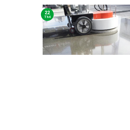
22
Th4