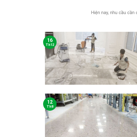
Hiện nay, nhu cầu cần 
16
Th12
12
Th8