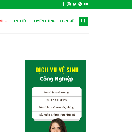
VỤ
TIN TỨC
TUYỂN DỤNG
LIÊN HỆ