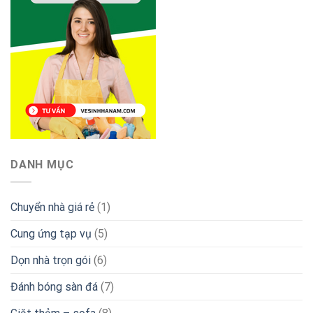
DANH MỤC
Chuyển nhà giá rẻ
(1)
Cung ứng tạp vụ
(5)
Dọn nhà trọn gói
(6)
Đánh bóng sàn đá
(7)