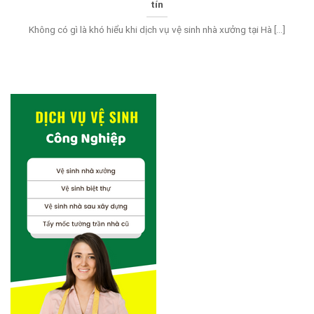
tín
Không có gì là khó hiểu khi dịch vụ vệ sinh nhà xưởng tại Hà [...]