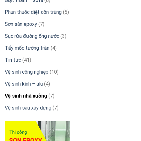
Giặt thảm – sofa
(8)
Phun thuốc diệt côn trùng
(5)
Sơn sàn epoxy
(7)
Sục rửa đường ống nước
(3)
Tẩy mốc tường trần
(4)
Tin tức
(41)
Vệ sinh công nghiệp
(10)
Vệ sinh kính – alu
(4)
Vệ sinh nhà xưởng
(7)
Vệ sinh sau xây dựng
(7)