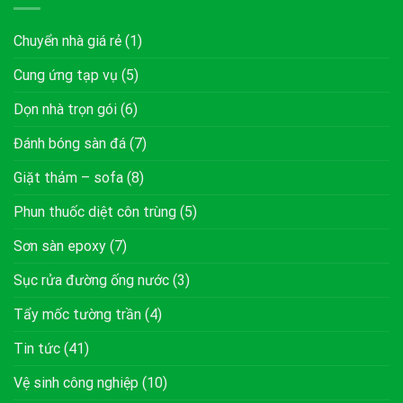
Chuyển nhà giá rẻ
(1)
Cung ứng tạp vụ
(5)
Dọn nhà trọn gói
(6)
Đánh bóng sàn đá
(7)
Giặt thảm – sofa
(8)
Phun thuốc diệt côn trùng
(5)
Sơn sàn epoxy
(7)
Sục rửa đường ống nước
(3)
Tẩy mốc tường trần
(4)
Tin tức
(41)
Vệ sinh công nghiệp
(10)