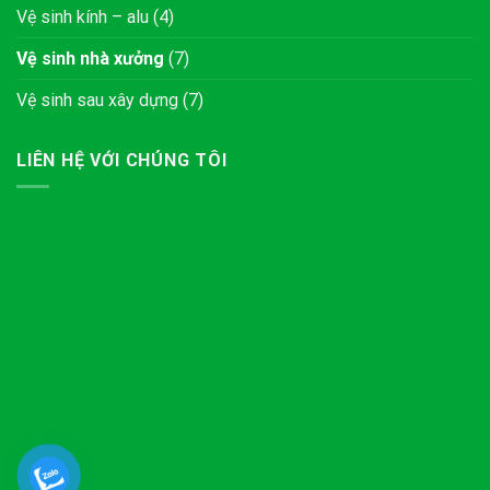
Vệ sinh kính – alu
(4)
Vệ sinh nhà xưởng
(7)
Vệ sinh sau xây dựng
(7)
LIÊN HỆ VỚI CHÚNG TÔI