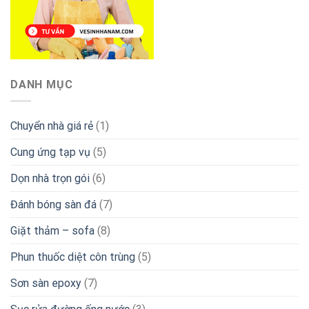
DANH MỤC
Chuyển nhà giá rẻ
(1)
Cung ứng tạp vụ
(5)
Dọn nhà trọn gói
(6)
Đánh bóng sàn đá
(7)
Giặt thảm – sofa
(8)
Phun thuốc diệt côn trùng
(5)
Sơn sàn epoxy
(7)