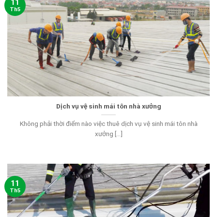
11
Th5
Dịch vụ vệ sinh mái tôn nhà xưởng
Không phải thời điểm nào việc thuê dịch vụ vệ sinh mái tôn nhà
xưởng [...]
11
Th5