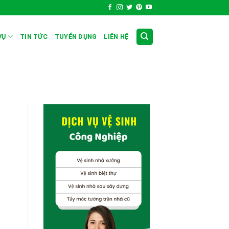
VỤ
TIN TỨC
TUYỂN DỤNG
LIÊN HỆ