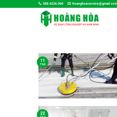
Skip
088.6226.000
Hoanghoaservice@gmail.co
to
content
11
Th5
22