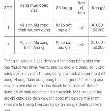
Đơn
Hạng mục công
STT
Số lượng
vị
Đơn giá
việc
tính
Vệ sinh Alu công
Khảo sát
30.000 –
1
m2
trình sau xây dựng
báo giá
50.000
35.000 –
Vệ sinh Alu công
Khảo sát
2
m2
50.000
trình định kỳ
báo giá
Thông thường, giá của dịch vụ đánh bóng bảng biển còn
phụ thuộc vào nhiều yếu tố như độ cao, địa điểm, số lượng
bảng biển alu và chất lượng cũng như trình độ của thợ đánh
bóng. Nhưng đánh bóng bảng biển có giá thành không quá
cao, cho nên chủ cơ sở kinh doanh hoàn toàn có thể sử
dụng để vệ sinh doanh nghiệp của mình. Một trong những
địa chỉ cung cấp dịch vụ đánh bóng mà bạn có thể tham
khảo đó là Hoàng Hòa cực kỳ uy tín mà giá thành rất vừa
phải.