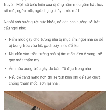
truyền. Một số biểu hiện của dị ứng nấm mốc gồm hắt hơi,
sổ mũi, ngứa mũi, ngứa họng,chảy nước mắt.
Ngoài ảnh hưởng tới sức khỏe, nó còn ảnh hưởng tới kết
cấu ngôi nhà:
Nấm mốc gây cho tường nhà bị mục ẩm, ngôi nhà sẽ dễ
bị bong tróc vữa hồ, gạch xây…nếu để lâu.
Khi nhìn vào trần tường nhà bị ẩm mốc, đen ố vàng…sẽ
gây mất thẩm mỹ
Ẩm mốc bong tróc gây dơ bẩn đồ đạc trong nhà…
Nếu để càng nặng hơn thì sẽ tốn kinh phí để sửa chữa
chống thấm mốc, sơn lại nhà…