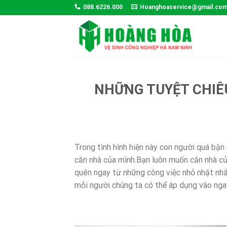
Skip
088.6226.000
Hoanghoaservice@gmail.co
to
content
NHỮNG TUYỆT CHIÊ
Trong tình hình hiện này con người quá bận 
căn nhà của mình.Bạn luôn muốn căn nhà củ
quên ngay từ những công việc nhỏ nhặt nhấ
mỗi người chúng ta có thể áp dụng vào nga