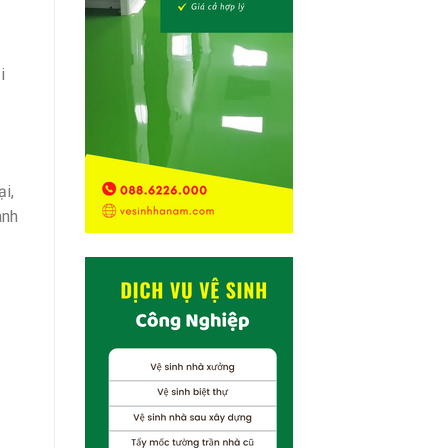
i
ại,
ành