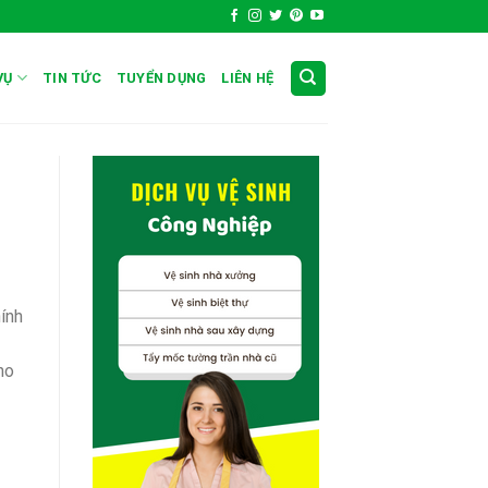
VỤ
TIN TỨC
TUYỂN DỤNG
LIÊN HỆ
ính
ho