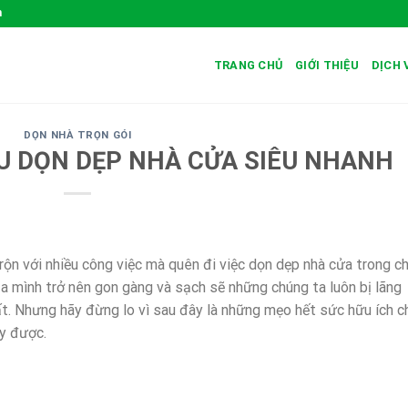
m
TRANG CHỦ
GIỚI THIỆU
DỊCH 
DỌN NHÀ TRỌN GÓI
U DỌN DẸP NHÀ CỬA SIÊU NHANH
rộn với nhiều công việc mà quên đi việc dọn dẹp nhà cửa trong ch
a mình trở nên gon gàng và sạch sẽ những chúng ta luôn bị lãng
t. Nhưng hãy đừng lo vì sau đây là những mẹo hết sức hữu ích c
y được.