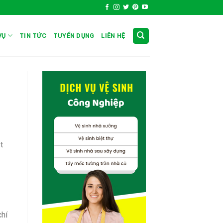
VỤ
TIN TỨC
TUYỂN DỤNG
LIÊN HỆ
t
chí