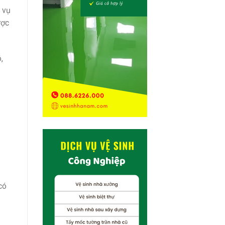
 vụ
ược
,
có