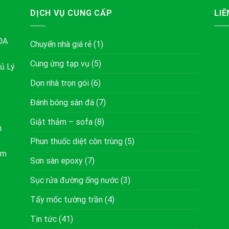
DỊCH VỤ CUNG CẤP
LIÊ
ÒA
Chuyển nhà giá rẻ
(1)
Cung ứng tạp vụ
(5)
ủ Lý
Dọn nhà trọn gói
(6)
Đánh bóng sàn đá
(7)
Giặt thảm – sofa
(8)
h
Phun thuốc diệt côn trùng
(5)
om
Sơn sàn epoxy
(7)
Sục rửa đường ống nước
(3)
Tẩy mốc tường trần
(4)
Tin tức
(41)