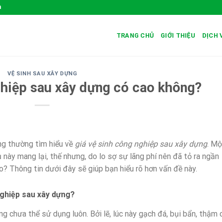
m
TRANG CHỦ
GIỚI THIỆU
DỊCH 
VỆ SINH SAU XÂY DỰNG
ghiệp sau xây dựng có cao không?
àng thường tìm hiểu về
giá vệ sinh công nghiệp sau xây dựng
. Mộ
ụ này mang lại, thế nhưng, do lo sợ sự lãng phí nên đã tỏ ra ngần
o? Thông tin dưới đây sẽ giúp bạn hiểu rõ hơn vấn đề này.
 nghiệp sau xây dựng?
g chưa thể sử dụng luôn. Bởi lẽ, lúc này gạch đá, bụi bẩn, thậm 