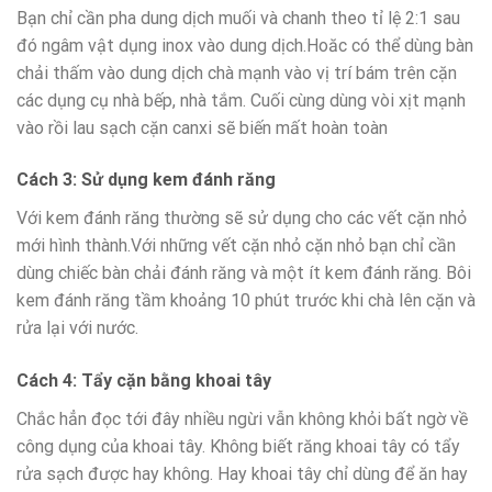
Bạn chỉ cần pha dung dịch muối và chanh theo tỉ lệ 2:1 sau
đó ngâm vật dụng inox vào dung dịch.Hoăc có thể dùng bàn
chải thấm vào dung dịch chà mạnh vào vị trí bám trên cặn
các dụng cụ nhà bếp, nhà tắm. Cuối cùng dùng vòi xịt mạnh
vào rồi lau sạch cặn canxi sẽ biến mất hoàn toàn
Cách 3: Sử dụng kem đánh răng
Với kem đánh răng thường sẽ sử dụng cho các vết cặn nhỏ
mới hình thành.Với những vết cặn nhỏ cặn nhỏ bạn chỉ cần
dùng chiếc bàn chải đánh răng và một ít kem đánh răng. Bôi
kem đánh răng tầm khoảng 10 phút trước khi chà lên cặn và
rửa lại với nước.
Cách 4: Tẩy cặn bằng khoai tây
Chắc hẳn đọc tới đây nhiều ngừi vẫn không khỏi bất ngờ về
công dụng của khoai tây. Không biết răng khoai tây có tẩy
rửa sạch được hay không. Hay khoai tây chỉ dùng để ăn hay