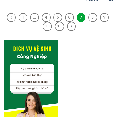
Leave a comment
1
…
4
5
6
7
8
9
10
11