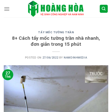
Skip
to
content
TẨY MỐC TƯỜNG TRẦN
8+ Cách tẩy mốc tường trần nhà nhanh,
đơn giản trong 15 phút
POSTED ON
27/06/2022
BY
NAMDINHMEDIA
27
Th6